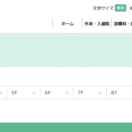
文字サイズ
標準
ホーム
外来・入退院
診療科・
5F
6F
7F
B1