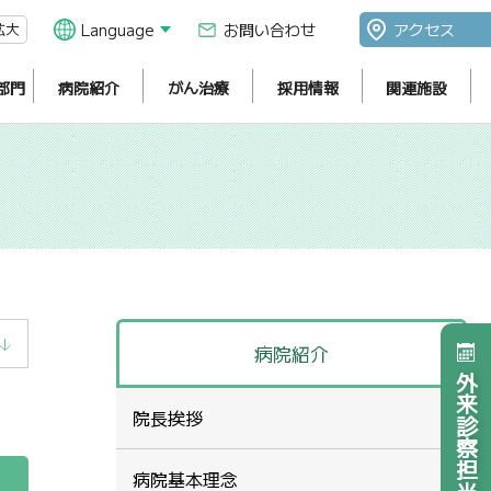
拡大
Language
お問い合わせ
アクセス
部門
病院紹介
がん治療
採用情報
関連施設
病院紹介
外来診察担当医表
院長挨拶
病院基本理念