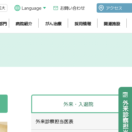
拡大
Language
お問い合わせ
アクセス
部門
病院紹介
がん治療
採用情報
関連施設
外来診察担当医表
外来・入退院
外来診察担当医表