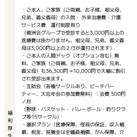
・ご本人、ご家族（ご両親、お子様、祖父母、
兄弟、義父義母）の入院・ 外来治療費・介護
サービス費 還付制度有り
（徳洲会グループで受診すると3,000円以上の
医療費は掛かりません、祖父母、兄弟、義父義
母は3,000円以上の２/3が還付されます）
・ご本人の人間ドック（オプション含む）無
料、ご家族（ご両親、お子様、祖父母、兄弟、
義父母）も36,300円→10,000円で大幅に割引
され受診出来ます。
・互助会（各種サークルあり、ビーチパー
ティー、大忘年会の参加費無料）：会費 500円
／月
（野球・バスケット・ バレーボール・釣りクラ
福
ブ等15サークル）
利
・選択プラン（医療保障、怪我の保証、収入補
厚
償、祝金、見舞金は全職員補償、がん保障、介
生