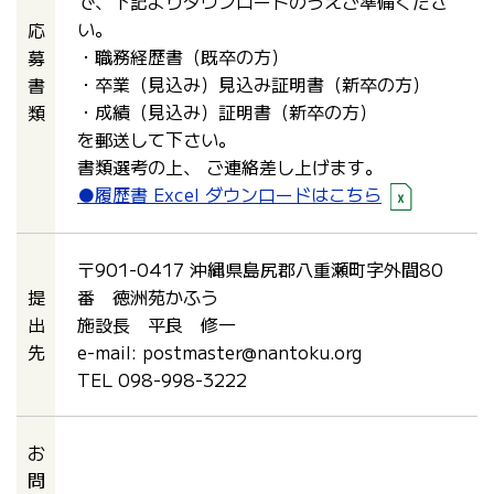
で、下記よりダウンロードのうえご準備くださ
い。
応
・職務経歴書（既卒の方）
募
・卒業（見込み）見込み証明書（新卒の方）
書
・成績（見込み）証明書（新卒の方）
類
を郵送して下さい。
書類選考の上、 ご連絡差し上げます。
●履歴書 Excel ダウンロードはこちら
〒901-0417 沖縄県島尻郡八重瀬町字外間80
提
番 徳洲苑かふう
出
施設長 平良 修一
先
e-mail: postmaster@nantoku.org
TEL 098-998-3222
お
問