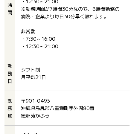
・12:30～21:00
時
※勤務時間が7時間30分なので、8時間勤務の
間
病院・企業より毎日30分早く帰れます。
非常勤
・7:30～16:00
・12:30～21:00
勤
シフト制
務
月平均21日
日
勤
〒901-0493
務
沖縄県島尻郡八重瀬町字外間80番
地
徳洲苑かふう