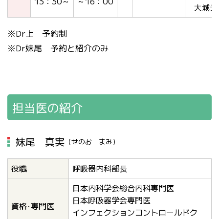
13：30～
～16：00
大城元
※Dr上 予約制
※Dr妹尾 予約と紹介のみ
担当医の紹介
妹尾 真実
（せのお まみ）
役職
呼吸器内科部長
日本内科学会総合内科専門医
日本呼吸器学会専門医
資格･専門医
インフェクションコントロールドク