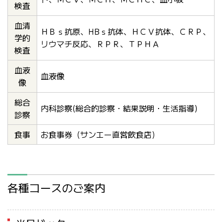
検査
血清
ＨＢｓ抗原、HBｓ抗体、ＨＣＶ抗体、ＣＲＰ、
学的
リウマチ反応、ＲＰＲ、ＴＰＨＡ
検査
血液
血液像
像
総合
内科診察(総合的診察・結果説明・生活指導)
診察
食事
お食事券（サンエー直営飲食店）
各種コースのご案内