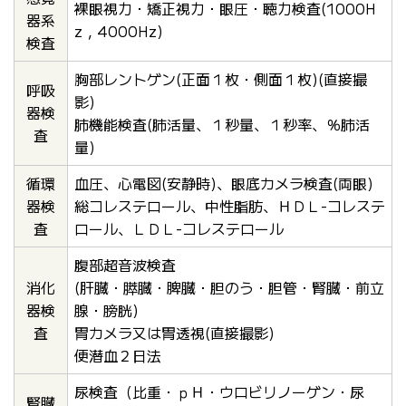
裸眼視力・矯正視力・眼圧・聴力検査(1000H
器系
z，4000Hz)
検査
胸部レントゲン(正面１枚・側面１枚)(直接撮
呼吸
影)
器検
肺機能検査(肺活量、１秒量、１秒率、％肺活
査
量)
循環
血圧、心電図(安静時)、眼底カメラ検査(両眼)
器検
総コレステロール、中性脂肪、ＨＤＬ-コレステ
査
ロール、ＬＤＬ-コレステロール
腹部超音波検査
消化
(肝臓・膵臓・脾臓・胆のう・胆管・腎臓・前立
器検
腺・膀胱)
査
胃カメラ又は胃透視(直接撮影)
便潜血２日法
尿検査（比重・ｐＨ・ウロビリノーゲン・尿
腎臓