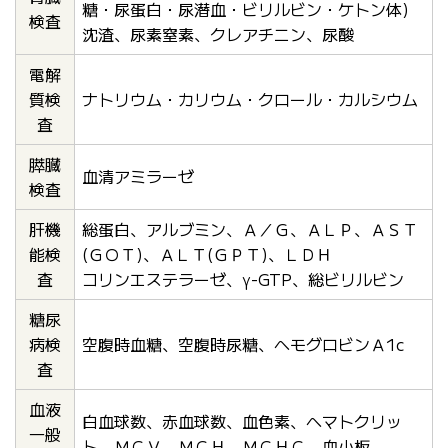
糖・尿蛋白・尿潜血・ビリルビン・ケトン体)
検査
沈渣、尿素窒素、クレアチニン、尿酸
電解
質検
ナトリウム・カリウム・クロール・カルシウム
査
膵臓
血清アミラーゼ
検査
肝機
総蛋白、アルブミン、Ａ／Ｇ、ＡＬＰ、ＡＳＴ
能検
(ＧＯＴ)、ＡＬＴ(ＧＰＴ)、ＬＤＨ
査
コリンエステラーゼ、γ-GTP、総ビリルビン
糖尿
病検
空腹時血糖、空腹時尿糖、ヘモグロビンＡ1c
査
血液
白血球数、赤血球数、血色素、ヘマトクリッ
一般
ト、ＭＣＶ、ＭＣＨ、ＭＣＨＣ、血小板