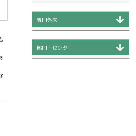
専門外来
応
部門・センター
あ
軽