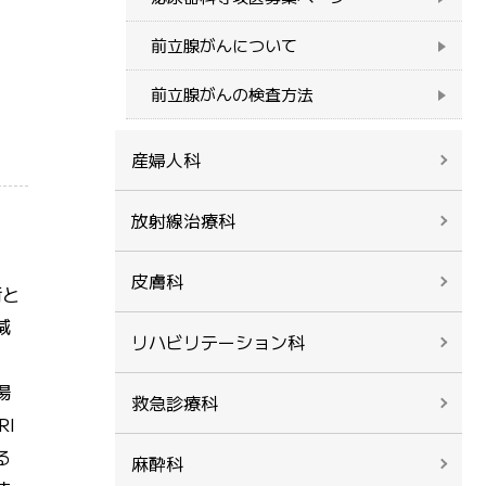
前立腺がんについて
前立腺がんの検査方法
産婦人科
放射線治療科
皮膚科
術と
減
リハビリテーション科
場
救急診療科
I
る
麻酔科